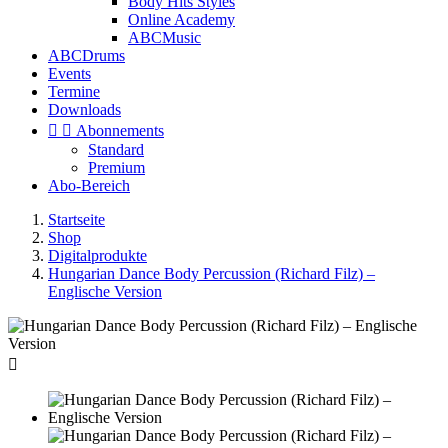
Body Hits Styles
Online Academy
ABCMusic
ABCDrums
Events
Termine
Downloads


Abonnements
Standard
Premium
Abo-Bereich
Startseite
Shop
Digitalprodukte
Hungarian Dance Body Percussion (Richard Filz) –
Englische Version
