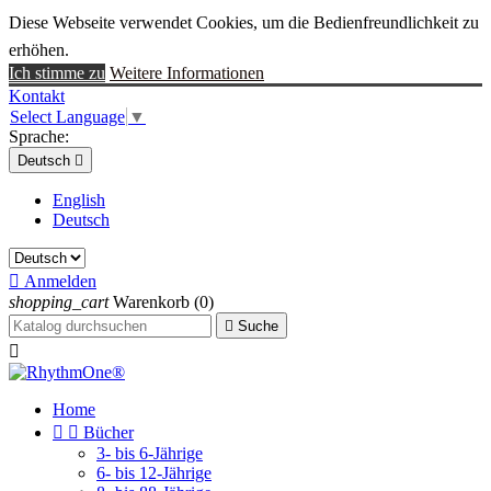
Diese Webseite verwendet Cookies, um die Bedienfreundlichkeit zu
erhöhen.
Ich stimme zu
Weitere Informationen
Kontakt
Select Language
▼
Sprache:
Deutsch

English
Deutsch

Anmelden
shopping_cart
Warenkorb
(0)

Suche

Home


Bücher
3- bis 6-Jährige
6- bis 12-Jährige