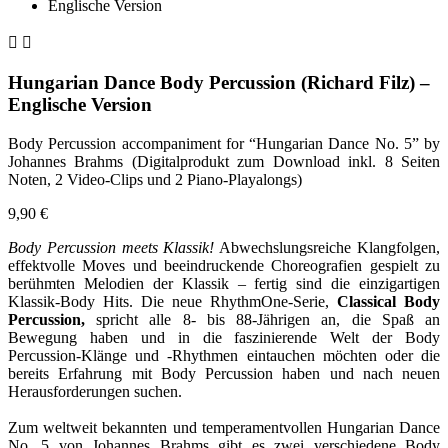


Hungarian Dance Body Percussion (Richard Filz) –
Englische Version
Body Percussion accompaniment for “Hungarian Dance No. 5” by
Johannes Brahms (Digitalprodukt zum Download inkl. 8 Seiten
Noten, 2 Video-Clips und 2 Piano-Playalongs)
9,90 €
Body Percussion meets Klassik!
Abwechslungsreiche Klangfolgen,
effektvolle Moves und beeindruckende Choreografien gespielt zu
berühmten Melodien der Klassik – fertig sind die einzigartigen
Klassik-Body Hits. Die neue RhythmOne-Serie,
Classical Body
Percussion,
spricht alle 8- bis 88-Jährigen an, die Spaß an
Bewegung haben und in die faszinierende Welt der Body
Percussion-Klänge und -Rhythmen eintauchen möchten oder die
bereits Erfahrung mit Body Percussion haben und nach neuen
Herausforderungen suchen.
Zum weltweit bekannten und temperamentvollen Hungarian Dance
No. 5 von Johannes Brahms gibt es zwei verschiedene Body