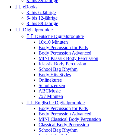
8- bis 88-Jährige


eBooks
3- bis 6-Jährige
6- bis 12-jährige
8- bis 88-Jährige


Digitalprodukte


Deutsche Digitalprodukte
10x10 Minuten
Body Percussion für Kids
Body Percussion Advanced
MINI Klassik Body Percussion
Klassik Body Percussion
School Bag Rhythm
Body Hits Styles
Onlinekurse
Schullizenzen
ABCMusic
7x7 Minuten


Englische Digitalprodukte
Body Percussion for Kids
Body Percussion Advanced
MINI Classical Body Percussion
Classical Body Percussion
School Bag Rhythm