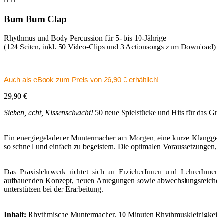
Bum Bum Clap
Rhythmus und Body Percussion für 5- bis 10-Jährige
(124 Seiten, inkl. 50 Video-Clips und 3 Actionsongs zum Download)
Auch als eBook zum Preis von 26,90 € erhältlich!
29,90 €
Sieben, acht, Kissenschlacht!
50 neue Spielstücke und Hits für das G
Ein energiegeladener Muntermacher am Morgen, eine kurze Klanggesch
so schnell und einfach zu begeistern. Die optimalen Voraussetzunge
Das Praxislehrwerk richtet sich an ErzieherInnen und LehrerInne
aufbauenden Konzept, neuen Anregungen sowie abwechslungsreichen Spi
unterstützen bei der Erarbeitung.
Inhalt:
Rhythmische Muntermacher, 10 Minuten Rhythmuskleinigkeiten,