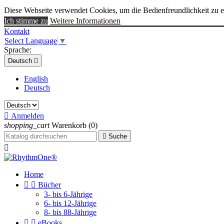
Diese Webseite verwendet Cookies, um die Bedienfreundlichkeit zu 
Ich stimme zu
Weitere Informationen
Kontakt
Select Language
▼
Sprache:
Deutsch

English
Deutsch

Anmelden
shopping_cart
Warenkorb
(0)

Suche

Home


Bücher
3- bis 6-Jährige
6- bis 12-Jährige
8- bis 88-Jährige


eBooks