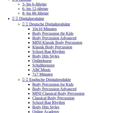
3- bis 6-Jährige
6- bis 12-jährige
8- bis 88-Jährige


Digitalprodukte


Deutsche Digitalprodukte
10x10 Minuten
Body Percussion für Kids
Body Percussion Advanced
MINI Klassik Body Percussion
Klassik Body Percussion
School Bag Rhythm
Body Hits Styles
Onlinekurse
Schullizenzen
ABCMusic
7x7 Minuten


Englische Digitalprodukte
Body Percussion for Kids
Body Percussion Advanced
MINI Classical Body Percussion
Classical Body Percussion
School Bag Rhythm
Body Hits Styles
Online Academy